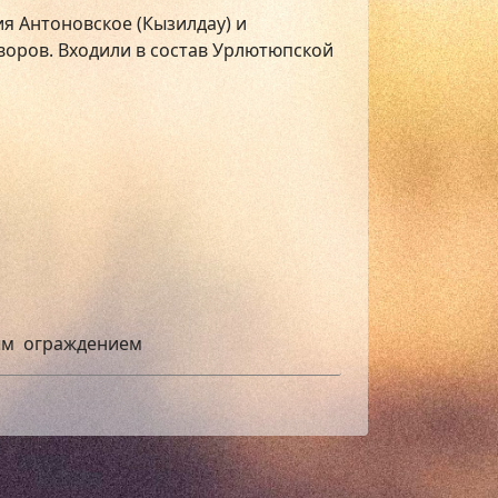
ия Антоновское (Кызилдау) и
 дворов. Входили в состав Урлютюпской
ным ограждением