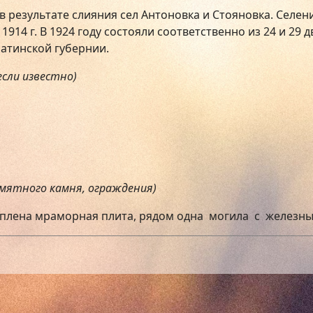
в результате слияния сел Антоновка и Стояновка. Селен
1914 г. В 1924 году состояли соответственно из 24 и 29
атинской губернии.
если известно)
амятного камня, ограждения)
еплена мраморная плита, рядом одна могила с желез