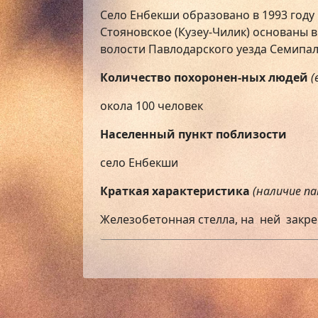
Село Енбекши образовано в 1993 году 
Стояновское (Кузеу-Чилик) основаны в 
волости Павлодарского уезда Семипал
Количество похоронен-ных людей
(
окола 100 человек
Населенный пункт поблизости
село Енбекши
Краткая характеристика
(наличие п
Железобетонная стелла, на ней закр