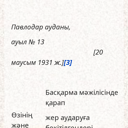
Павлодар ауданы,
ауыл № 13
[20
маусым 1931 ж.]
[3]
Басқарма мәжілісінде
қарап
Өзінің
жер аударуға
және
бекітілгендері