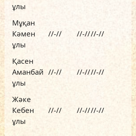
ұлы
Мұқан
Кәмен
//-//
//-//
//-//
ұлы
Қасен
Аманбай
//-//
//-//
//-//
ұлы
Жәке
Кебен
//-//
//-//
//-//
ұлы