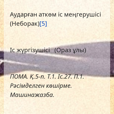
Аударған аткөм іс меңгерушісі
(Неборак)
[5]
Іс жүргізушісі (Ораз ұлы)
ПОМА. Қ.5-п. Т.1. Іс.27. П.1.
Р
ә
сiмделген к
ө
шiрме.
Машинажазба.