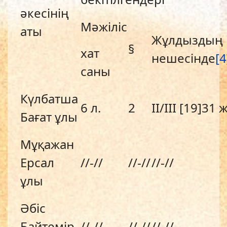
әкесінің
Мәжіліс
аты
Жұлдыздың
§
хат
нешесінде
[4
саны
Күлбатша
6 л.
2
II/III [19]31 
Бағат ұлы
Мұқажан
Ерсал
//-//
//-//
//-//
ұлы
Әбіс
Байтемір
//-//
//-//
//-//