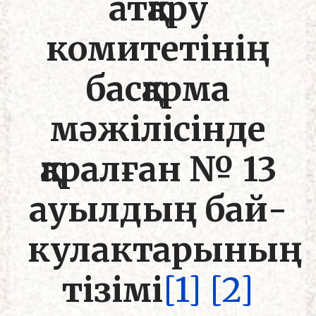
атқару
комитетінің
басқарма
мәжілісінде
қаралған № 13
ауылдың бай-
кулактарының
тізімі
[1]
[2]