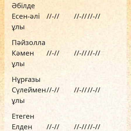
Әбілде
Есен-әлі
//-//
//-//
//-//
ұлы
Пәйзолла
Кәмен
//-//
//-//
//-//
ұлы
Нұрғазы
Сүлеймен
//-//
//-//
//-//
ұлы
Етеген
Елден
//-//
//-//
//-//