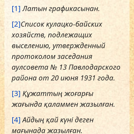
[1]
Латын графикасынан
.
[2]
Спис
ок
кулацко-байских
хозяйств, подлежащих
выселени
ю, утвержденный
протоколом заседания
аулсовета № 13
П
авлодарского
района от 20 июня 1931 года
.
[3]
Құжаттың жоғарғы
жағында қаламмен жазылған.
[4]
Айдың қай күні деген
мағынада жазылған.