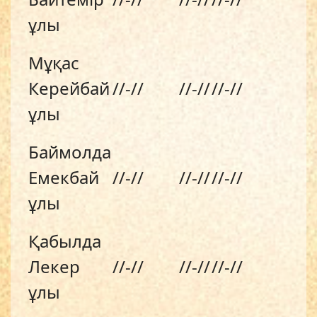
ұлы
Мұқас
Керейбай
//-//
//-//
//-//
ұлы
Баймолда
Емекбай
//-//
//-//
//-//
ұлы
Қабылда
Лекер
//-//
//-//
//-//
ұлы