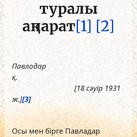
туралы
ақпарат
[1]
[2]
Павлодар
қ.
[18 сәуір 1931
ж.]
[3]
Осы мен бірге Павладар