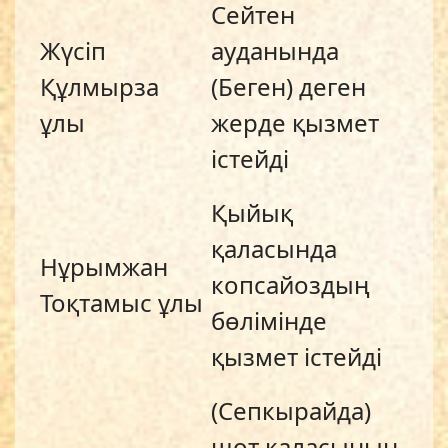
Сейтен
Жүсіп
ауданында
Құлмырза
(Беген) деген
ұлы
жерде қызмет
істейді
Қыйық
қаласында
Нұрымжан
копсайоздың
Тоқтамыс ұлы
бөлімінде
қызмет істейді
(Сепкырайда)
шот қаласының