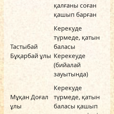
қалғаны соған
қашып барған
Керекуде
түрмеде, қатын
Тастыбай
баласы
Бұқарбай ұлы
Керекеуде
(бийалай
зауытында)
Керекуде
Мұқан Доғал
түрмеде, қатын
ұлы
баласы қашып