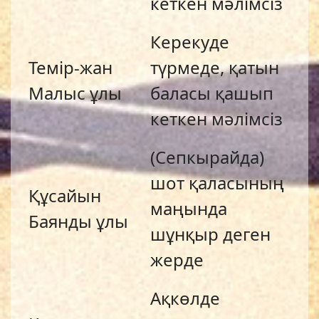
кеткен мәлімсіз
Керекуде
Темір-жан
түрмеде, қатын
Малыс ұлы
баласы қашып
кеткен мәлімсіз
(Сепкырайда)
шот қаласының
Құсайын
маңында
Баянды ұлы
шұнқыр деген
жерде
Ақкөлде