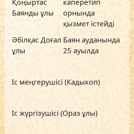
Қоңыртас
каперетип
Баянды ұлы
орнында
қызмет істейді
Әбілқас Доғал
Баян ауданында
ұлы
25 ауылда
Іс меңгерушісі (Кадыкоп)
Іс жүргізушісі (Ораз ұлы)