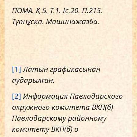
ПОМА. Қ.5. Т.1. Іс.20. П.215.
Түпнұсқа. Машинажазба.
[1]
Латын графикасынан
аударылған.
[2]
Информация Павлодарского
окружного комитета ВКП(б)
Павлодарскому
районному
комитету ВКП(б) о