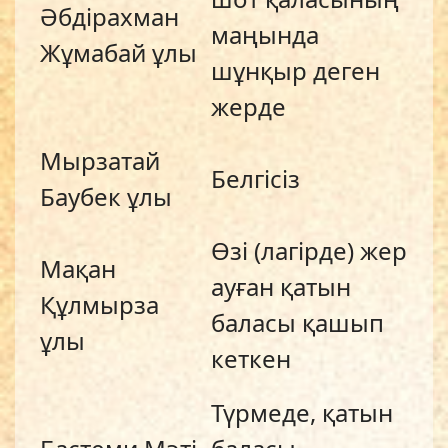
Әбдірахман
маңында
Жұмабай ұлы
шұнқыр деген
жерде
Мырзатай
Белгісіз
Баубек ұлы
Өзі (лагірде) жер
Мақан
ауған қатын
Құлмырза
баласы қашып
ұлы
кеткен
Түрмеде, қатын