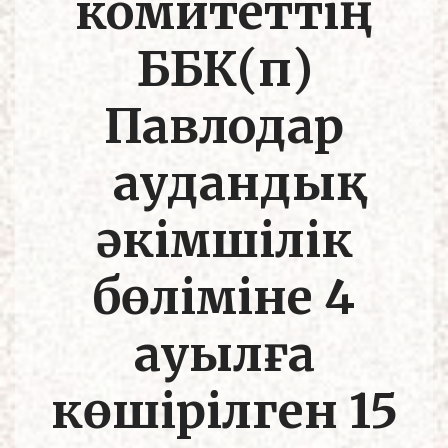
комитеттің
ББК(п)
Павлодар
аудандық
әкімшілік
бөліміне 4
ауылға
көшірілген 15