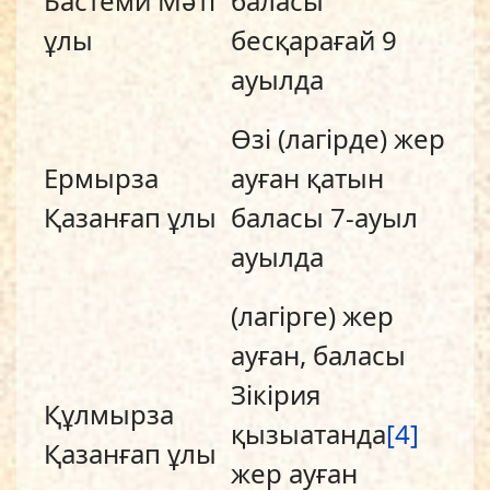
Бастеми Мәті
баласы
ұлы
бесқарағай 9
ауылда
Өзі (лагірде) жер
Ермырза
ауған қатын
Қазанғап ұлы
баласы 7-ауыл
ауылда
(лагірге) жер
ауған, баласы
Зікірия
Құлмырза
қызыатанда
[4]
Қазанғап ұлы
жер ауған