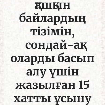
қашқын
байлардың
тізімін,
сондай-ақ
оларды басып
алу үшін
жазылған 15
хатты ұсыну