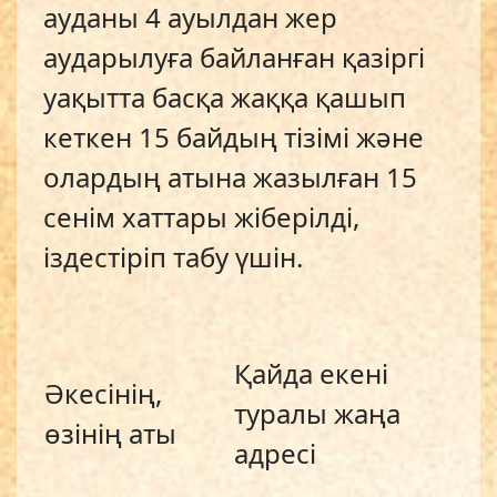
ауданы 4 ауылдан жер
аударылуға байланған қазіргі
уақытта басқа жаққа қашып
кеткен 15 байдың тізімі және
олардың атына жазылған 15
сенім хаттары жіберілді,
іздестіріп табу үшін.
Қайда екені
Әкесінің,
туралы жаңа
өзінің аты
адресі